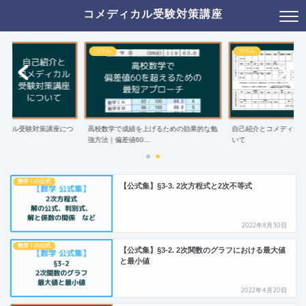
コメディカル受験対策講座
コラム
コラム
ィカル受験対策講座につ
高校数学で成績を上げるための効果的な勉
自己紹介とコメディカ
強方法｜偏差値60...
いて
数学Ⅰの公式
【公式集】§3-3. 2次方程式と2次不等式
2022年8月30日
数学Ⅰの公式
【公式集】§3-2. 2次関数のグラフにおける最大値
と最小値
2022年4月20日