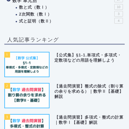
数学 単元別
数と式（数Ⅰ）
10
2次関数（数Ⅰ）
3
式と証明（数Ⅱ）
4
人気記事ランキング
1
【公式集】§1-1.単項式・多項式・
定数項などの用語を理解しよう
2
【過去問演習】整式の除式（割り算
の余りを求める）｜数学Ⅱ【基礎】
解説
3
【過去問演習】多項式・整式の計算
｜数学Ⅰ【基礎】解説