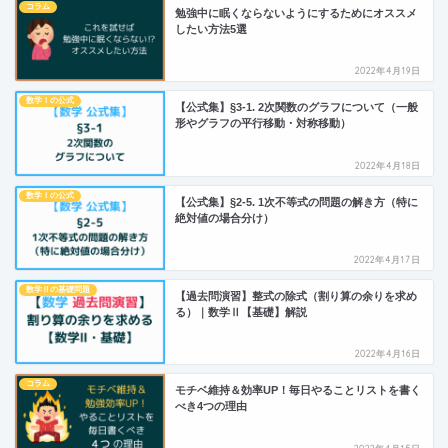
コラム
勉強中に眠くならないようにするためにオススメ
したい方法5選
2022年4月19日
数学Ⅰの公式
【公式集】§3-1. 2次関数のグラフについて（一般
形やグラフの平行移動・対称移動）
2022年4月18日
数学Ⅰの公式
【公式集】§2-5. 1次不等式の問題の解き方（特に
絶対値の場合分け）
2022年4月17日
数学Ⅱの基礎問題
【過去問演習】整式の除式（割り算の余りを求め
る）｜数学Ⅱ【基礎】解説
2022年4月16日
コラム
モチベ維持＆効率UP！毎日やることリストを書く
べき4つの理由